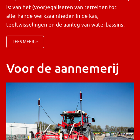
is: van het (voor)egaliseren van terreinen tot
allerhande werkzaamheden in de kas,
teeltwisselingen en de aanleg van waterbassins.
LEES MEER >
Voor de aannemerij